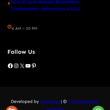
Front of Hotel Gajanan Bhojanalaya,
Trimbakeshwar, Maharashtra 422212
6 AM – 10 PM
Follow Us
Facebook
Instagram
X
YouTube
Pinterest
Developed by
Beecodes
| ©
Trimbakeshwar
Booking