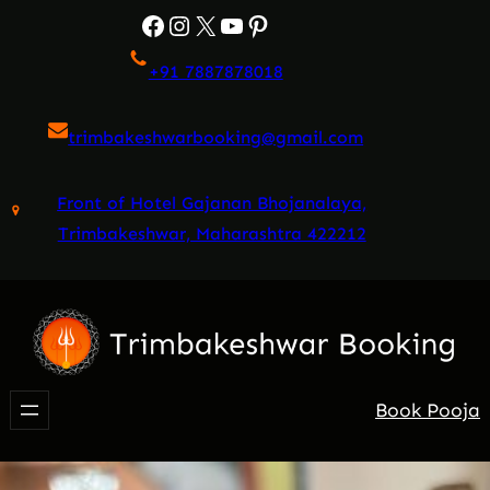
Skip
Facebook
Instagram
X
YouTube
Pinterest
to
+91 7887878018
content
trimbakeshwarbooking@gmail.com
Front of Hotel Gajanan Bhojanalaya,
Trimbakeshwar, Maharashtra 422212
Book Pooja