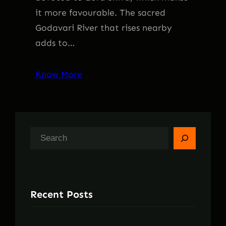
it more favourable. The sacred
Godavari River that rises nearby
adds to…
Know More
S
e
a
r
Recent Posts
c
h