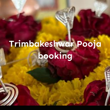
Trimbakeshwar Pooja
booking